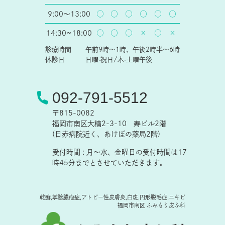
○
○
○
○
○
○
9:00〜13:00
○
○
○
×
○
×
14:30~18:00
診療時間
午前9時～1時、午後2時半～6時
休診日
日曜·祝日/木·土曜午後
092-791-5512
〒815-0082
福岡市南区大楠2-3-10 寿ビル2階
(日赤病院近く、あけぼの薬局2階)
受付時間 : 月～水、金曜日の受付時間は17
時45分までとさせていただきます。
乾癬,掌蹠膿疱症,アトピー性皮膚炎,白斑,円形脱毛症,ニキビ
福岡市南区 ふみもり皮ふ科